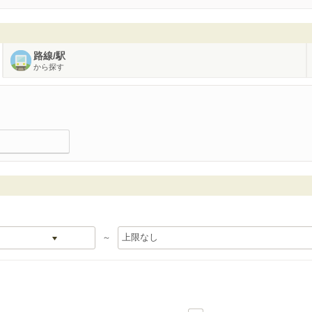
路線/駅
から探す
～