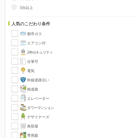
3台以上
人気のこだわり条件
都市ガス
エアコン付
24hセキュリティ
分筆可
電気
幹線道路沿い
南道路
エレベーター
タワーマンション
デザイナーズ
角部屋
専用庭