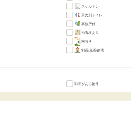
スケルトン
男女別トイレ
事務所付
袖看板あり
南向き
制震/免震/耐震
動画がある物件