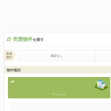
売買物件
を探す
新着
指定なし
物件
物件種別
マンション