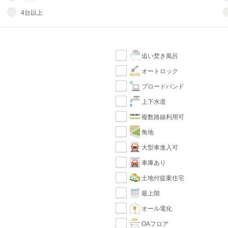
4台以上
追い焚き風呂
オートロック
ブロードバンド
上下水道
複数路線利用可
角地
大型車進入可
車庫あり
土地付提案住宅
最上階
オール電化
OAフロア