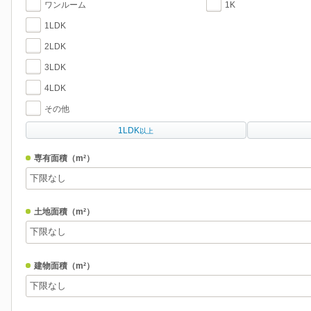
ワンルーム
1K
1LDK
2LDK
3LDK
4LDK
その他
1LDK
以上
専有面積
（m²）
土地面積
（m²）
建物面積
（m²）