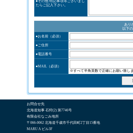
●その他 特記事項等ございまし
たらご記入下さい。
あり
以下の
●お名前（必須）
●ご住所
●電話番号
●MAIL（必須）
※すべて半角英数で正確にお願い致し
お問合せ先
北海道知事 石狩(2) 第7746号
有限会社なごみ地所
〒066-0062 北海道千歳市千代田町2丁目15番地
MARU A ビル3F