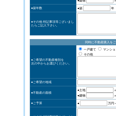
●建物
●築年数
●築
年
●その他 特記事項等ございまし
たらご記入下さい。
同時に不動産購入をご
一戸建て
マンショ
その他
●ご希望の不動産種別を
次の中からお選びください。
●ご希望の地域
●土地
●不動産の面積
●建物
●ご予算
●
万円