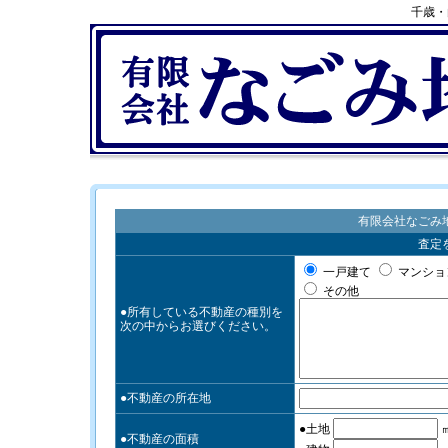
千歳・
有限会社なごみ
査定
一戸建て
マンショ
その他
●所有している不動産の種別を
次の中からお選びください。
●不動産の所在地
●土地
●不動産の面積